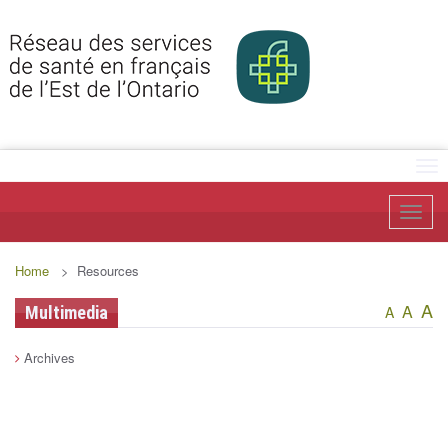
Tog
Toggl
Home
> Resources
A
A
Multimedia
A
Archives