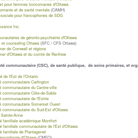
st pour femmes toxicomanes d'Ottawa
comanie et de santé mentale
(CAMH)
-sociale pour francophones de SDG
ssance Inc.
nautaires de géronto-psychiatrie d'Ottawa
l et counseling Ottawa
(SFC / CFS Ottawa)
mer de Cornwall et régions
mer d'Ottawa et du comté de Renfrew
nté communautaire (CSC), de santé publique, de soins primaires, et or
 de l'Est de l'Ontario
é communautaire Carlington
é communautaire du Centre-ville
té communautaire Côte-de-Sable
é communautaire de l'Estrie
té communautaire Somerset Ouest
é communautaire du Sud-Est d'Ottawa
 Sainte-Anne
é familiale académique Montfort
é familiale communautaire de l'Est d'Ottawa
é familiale de Plantagenet
rancophonie d'Ottawa
(CMFO)