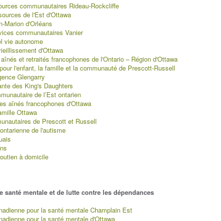
ources communautaires Rideau-Rockcliffe
sources de l'Est d'Ottawa
n-Marion d'Orléans
vices communautaires Vanier
l vie autonome
vieillissement d'Ottawa
aînés et retraités francophones de l'Ontario – Région d'Ottawa
our l'enfant, la famille et la communauté de Prescott-Russell
gence Glengarry
ante des King's Daughters
munautaire de l’Est ontarien
es aînés francophones d'Ottawa
amille Ottawa
nautaires de Prescott et Russell
ontarienne de l'autisme
uais
ons
outien à domicile
 santé mentale et de lutte contre les dépendances
nadienne pour la santé mentale Champlain Est
nadienne pour la santé mentale d'Ottawa