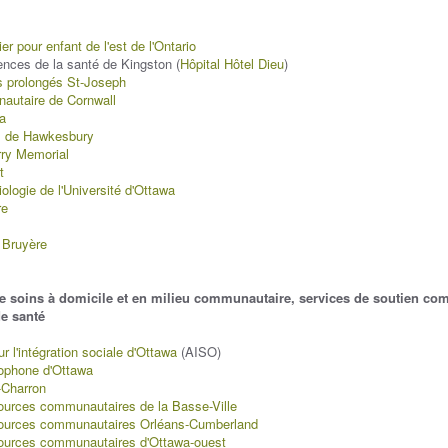
er pour enfant de l'est de l'Ontario
ences de la santé de Kingston (
Hôpital Hôtel Dieu
)
s prolongés St-Joseph
autaire de Cornwall
wa
l de Hawkesbury
rry Memorial
t
iologie de l'Université d'Ottawa
re
 Bruyère
 soins à domicile et en milieu communautaire, services de soutien comm
de santé
r l'intégration sociale d'Ottawa
(AISO)
phone d'Ottawa
-Charron
ources communautaires de la Basse-Ville
sources communautaires Orléans-Cumberland
ources communautaires d'Ottawa-ouest