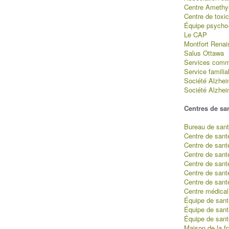
Centre Amethy
Centre de toxi
Équipe psycho
Le CAP
Montfort Renai
Salus Ottawa
Services commu
Service familia
Société Alzhei
Société Alzhei
Centres de sa
Bureau de santé
Centre de sant
Centre de sant
Centre de san
Centre de sant
Centre de san
Centre de sant
Centre médical
Équipe de sant
Équipe de sant
Équipe de sant
Maison de la f