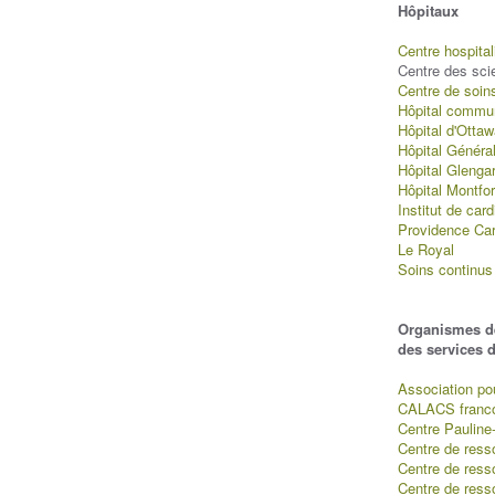
Hôpitaux
Centre hospitali
Centre des sci
Centre de soin
Hôpital commun
Hôpital d'Otta
Hôpital Généra
Hôpital Glenga
Hôpital Montfor
Institut de card
Providence Ca
Le Royal
Soins continus
Organismes de
des services 
Association pou
CALACS franco
Centre Pauline
Centre de ress
Centre de res
Centre de ress