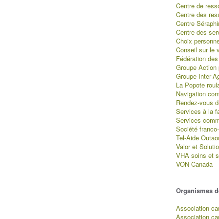
Centre de ress
Centre des res
Centre Séraphi
Centre des ser
Choix personne
Conseil sur le 
Fédération des 
Groupe Action p
Groupe Inter-A
La Popote roul
Navigation com
Rendez-vous d
Services à la f
Services commu
Société franco-
Tel-Aide Outao
Valor et Soluti
VHA soins et s
VON Canada
Organismes de
Association ca
Association ca