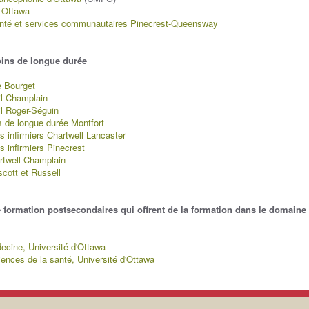
 Ottawa
anté et services communautaires Pinecrest-Queensway
oins de longue durée
e Bourget
il Champlain
il Roger-Séguin
s de longue durée Montfort
s infirmiers Chartwell Lancaster
 infirmiers Pinecrest
rtwell Champlain
cott et Russell
e formation postsecondaires qui offrent de la formation dans le domaine 
ecine, Université d'Ottawa
iences de la santé, Université d'Ottawa