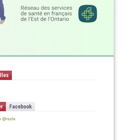
lles
er
Facebook
e @rssfe